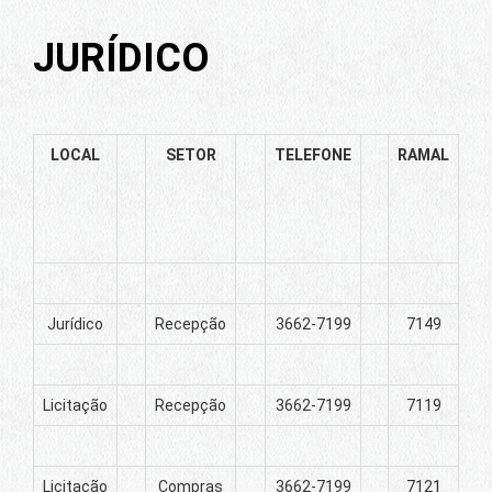
JURÍDICO
LOCAL
SETOR
TELEFONE
RAMAL
Jurídico
Recepção
3662-7199
7149
Licitação
Recepção
3662-7199
7119
Licitação
Compras
3662-7199
7121