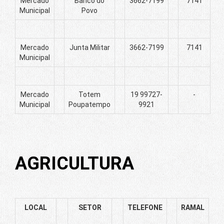
Mercado
Banco do
3662-7199
7141
Municipal
Povo
Mercado
Junta Militar
3662-7199
7141
Municipal
Mercado
Totem
19 99727-
-
Municipal
Poupatempo
9921
AGRICULTURA
LOCAL
SETOR
TELEFONE
RAMAL