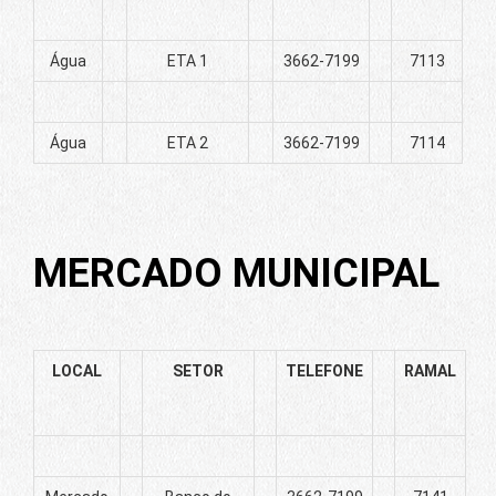
Água
ETA 1
3662-7199
7113
Água
ETA 2
3662-7199
7114
MERCADO MUNICIPAL
LOCAL
SETOR
TELEFONE
RAMAL