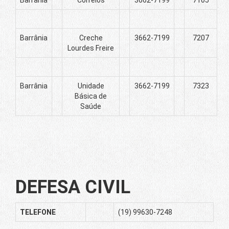
Barrânia
Correios
3662-7199
7105
Barrânia
Creche
3662-7199
7207
Lourdes Freire
Barrânia
Unidade
3662-7199
7323
Básica de
Saúde
DEFESA CIVIL
TELEFONE
(19) 99630-7248