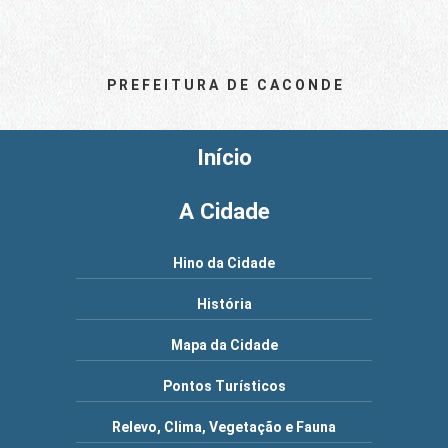
P R E F E I T U R A D E C A C O N D E
Início
A Cidade
Hino da Cidade
História
Mapa da Cidade
Pontos Turísticos
Relevo, Clima, Vegetação e Fauna