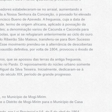
oadores estabeleceram-se no arraial, aumentando a
ada a Nossa Senhora da Conceição, o povoado foi elevado
ancisco Bueno de Azevedo. A freguesia, cuja a data de
de, termo de origem africana, aplicado à povoação da
ntes; a denominação variou de Cacunda e Caconda para
bolas, que aí se refugiaram anteriormente ao ciclo do ouro.
do Ribeirão São Mateus, transferiu-se para Bom Sucesso
. Esse movimento prendeu-se à alternância de descobertas
exaustão definitiva, por volta de 1804, provocou o êxodo de
s, que se apossou das terras da antiga freguesia,
o rio Pardo. O repovoamento do núcleo urbano somente
guel da Silva Teixeira. Inicialmente, dedicaram-se à
o do século XIX, período de grande progresso.
 no Município de Mogi-Mirim.
ere o Distrito de Mogi-Mirim para o Município de Casa
, por Lei Provincial n.º 6, de 5 de abril de 1864,