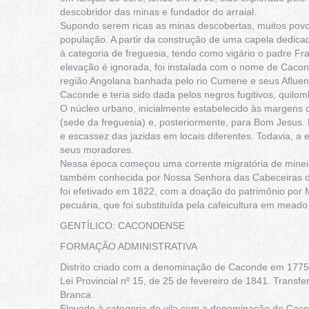
descobridor das minas e fundador do arraial.
Supondo serem ricas as minas descobertas, muitos pov
população. A partir da construção de uma capela dedic
à categoria de freguesia, tendo como vigário o padre Fr
elevação é ignorada, foi instalada com o nome de Cacon
região Angolana banhada pelo rio Cumene e seus Aflue
Caconde e teria sido dada pelos negros fugitivos, quilom
O núcleo urbano, inicialmente estabelecido às margens 
(sede da freguesia) e, posteriormente, para Bom Jesus
e escassez das jazidas em locais diferentes. Todavia, a 
seus moradores.
Nessa época começou uma corrente migratória de mineiro
também conhecida por Nossa Senhora das Cabeceiras d
foi efetivado em 1822, com a doação do patrimônio por Mi
pecuária, que foi substituída pela cafeicultura em mead
GENTÍLICO: CACONDENSE
FORMAÇÃO ADMINISTRATIVA
Distrito criado com a denominação de Caconde em 1775,
Lei Provincial nº 15, de 25 de fevereiro de 1841. Transf
Branca.
Elevado à categoria de vila com a denominação de Caconde