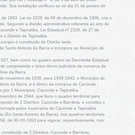
e. Sua instalação verificou-se no dia 21 de janeiro de
o de 1883. Lei no 1028, de 06 de dezembro de 1906, cria o
nde. Segundo a divisão administrativa referente ao ano de
Caconde e Tapiratiba. Lei Estadual nº 2329, de 27 de
 Distrito de Tapiratiba.
icípio é constituído do Distrito sede.
 de Santo Antonio da Barra e incorpora ao Município de
I-1937, bem como no quadro anexo ao Decreto­lei Estadual
de compreende o único têrmo judiciário da comarca de
ônio da Barra.
0 de novembro de 1938, para 1939-1943, o Município de
tônio da Barra, e é têrmo da comarca de Caconde ,
 por 2 Municípios: Caconde e Tapiratiba.
ovembro de 1944, que fixou o quadro territorial para
osto de 2 Distritos: Caconde e Barrânia, e constitui o
 formada pelos municípios de Caconde e Tapiratiba.
(Ex-Santo Antonio da Barra), nos quadros territoriais
456, de 30-XII-1953 para vigorar, respectivamente, nos
é constituído de 2 Distritos: Caconde e Barrânia.