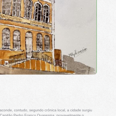
conde, contudo, segundo crônica local, a cidade surgiu
o Capitão Pedro Franco Quaresma, provavelmente o