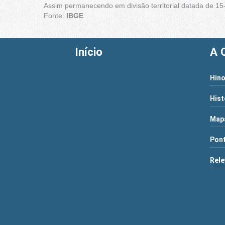
Assim permanecendo em divisão territorial datada de 15
Fonte:
IBGE
Início
A 
Hino
Hist
Map
Pont
Rele