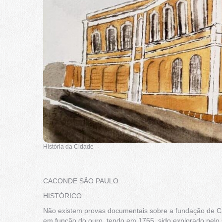
História da Cidade
CACONDE SÃO PAULO
HISTÓRICO
Não existem provas documentais sobre a fundação de Ca
em função do ouro, tendo em 1765, sido explorado pel