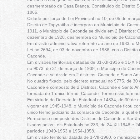
desmembrado de Casa Branca. Constituído do Distrito Sed
1865.
Cidade por força de Lei Provincial no 10, de 05 de març
Distrito de Tapyratiba e incorpora ao Município de Caco
1911, o Município de Caconde se divide em 2 Distritos: 
dezembro de 1928, desmembra do Município de Caconde o
Em divisão administrativa referente ao ano de 1933, o Mun
Lei no 2694, de 03 de novembro de 1936, cria o Distrito
Caconde.
Em divisões territoriais datadas de 31-XII-1936 e 31-XI
no 9073, de 31 de março de 1938, o Município de Cacon
Caconde e se divide em 2 distritos: Caconde e Santo Ant
No quadro fixado, pelo decreto estadual no 9775, de 3
Caconde é composto de 2 Distritos: Caconde e Santo An
formada de 1 único têrmo, Caconde. Termo esse formado
Em virtude do Decreto-lei Estadual no 14334, de 30 de n
vigorar em 1945-1948, o Município de Caconde ficou comp
único têrmo judiciário da comarca de Caconde, a qual é
Permanece composto dos Distritos de Caconde e Barrânia 
fixados pelas Leis Estaduals no 233, de 24-XII-1948 e 2
períodos 1949-1953 e 1954-1958.
Em divisão territorial datada de 1-VII-1960, o município 