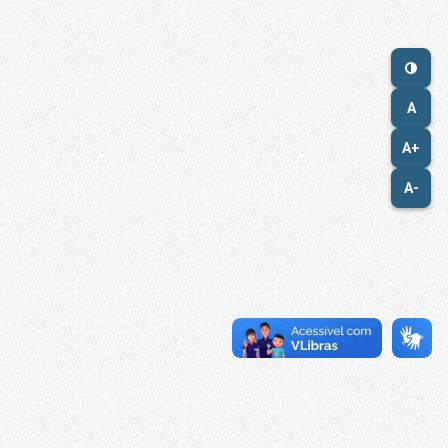
A
A+
A-