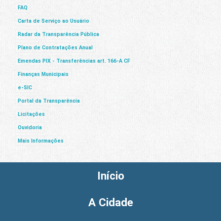
FAQ
Carta de Serviço ao Usuário
Radar da Transparência Pública
Plano de Contratações Anual
Emendas PIX - Transferências art. 166-A CF
Finanças Municipais
e-SIC
Portal da Transparência
Licitações
Ouvidoria
Mais Informações
Início
A Cidade