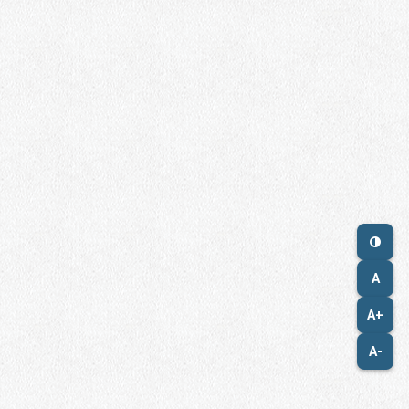
A
A+
A-