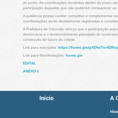
de junho. As contribuições recebidas dentro do prazo ser
participação daqueles que não puderem comparecer ao
A audiência possui caráter consultivo e complementar ao
manifestações serão devidamente registradas e conside
A Prefeitura de Caconde reforça que a participação popul
democracia e o desenvolvimento planejado do município
construção do futuro da cidade.
Link para inscrições:
https://forms.gle/pXDfwTto4DR
Link para Manifestações:
forms.gle
EDITAL
ANEXO 1
Início
A 
Hino