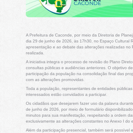
A Prefeitura de Caconde, por meio da Diretoria de Plan
dia 29 de junho de 2026, às 17h30, no Espaço Cultural R
apresentação e ao debate das alterações realizadas no P
realizada.
A iniciativa integra o processo de revisão do Plano Diret
consultas públicas e audiências anteriores. O objetivo d
participação da população na consolidação final das pr
com as alterações promovidas.
Toda a população, representantes de entidades públicas
interessados estão convidados a participar.
Os cidadãos que desejarem fazer uso da palavra durante 
de junho de 2026, por meio de formulário disponibilizado 
minutos para sua manifestação, respeitando a ordem das
exclusivamente as alterações constantes no Anexo I do ed
Além da participação presencial, também será possível 