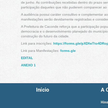
de junho. As contribuições recebidas dentro do prazo ser
participação daqueles que não puderem comparecer ao
A audiência possui caráter consultivo e complementar ao
manifestações serão devidamente registradas e conside
A Prefeitura de Caconde reforça que a participação popul
democracia e o desenvolvimento planejado do município
construção do futuro da cidade.
Link para inscrições:
https://forms.gle/pXDfwTto4DR
Link para Manifestações:
forms.gle
EDITAL
ANEXO 1
Início
A 
Hino