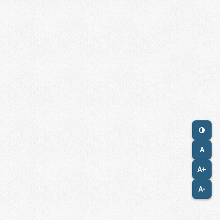
A
A+
A-