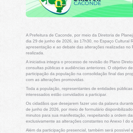
A Prefeitura de Caconde, por meio da Diretoria de Plan
dia 29 de junho de 2026, às 17h30, no Espaço Cultural R
apresentação e ao debate das alterações realizadas no P
realizada.
A iniciativa integra o processo de revisão do Plano Diret
consultas públicas e audiências anteriores. O objetivo d
participação da população na consolidação final das pr
com as alterações promovidas.
Toda a população, representantes de entidades públicas
interessados estão convidados a participar.
Os cidadãos que desejarem fazer uso da palavra durante 
de junho de 2026, por meio de formulário disponibilizado 
minutos para sua manifestação, respeitando a ordem das
exclusivamente as alterações constantes no Anexo I do ed
Além da participação presencial, também será possível 