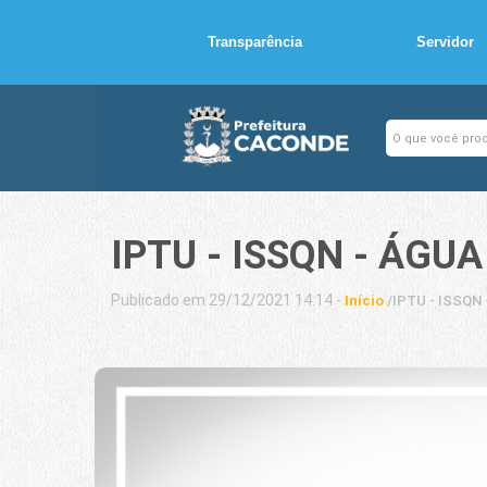
Transparência
Servidor
IPTU - ISSQN - ÁGUA
Publicado em 29/12/2021 14:14 -
Início
/
IPTU - ISSQN