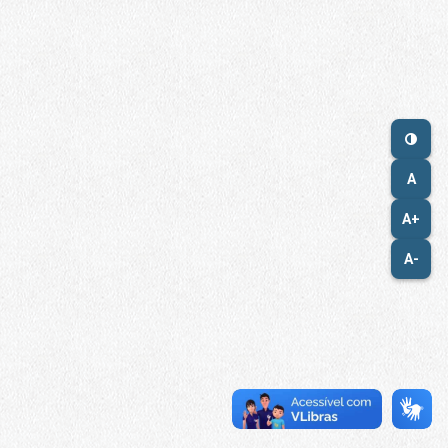
A
A+
A-