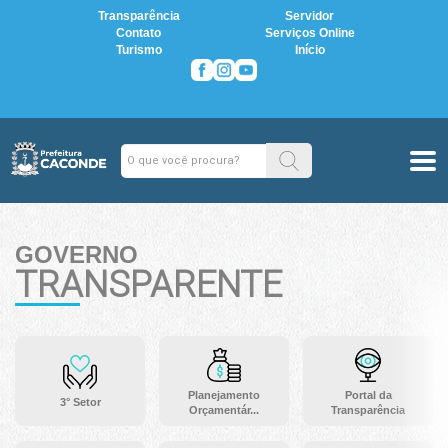
Transparência
Servidor
Contato
Serviços Online
Turismo
Início
GOVERNO
TRANSPARENTE
Planejamento
Portal da
3° Setor
Orçamentár...
Transparência