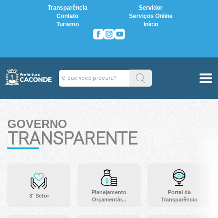
Transparência
Servidor
Contato
Serviços Online
Turismo
Início
GOVERNO
TRANSPARENTE
Planejamento
Portal da
3° Setor
Orçamentár...
Transparência